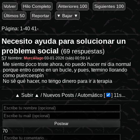
Volver
Hilo Completo
Anteriores 100
Siguientes 100
Últimos 50
Reportar
▼ Bajar ▼
Página:
1-40
41-
Necesito ayuda para solucionar un
problema social
(69 respuestas)
57
Nombre:
Murciélago
03-01-2026 (sáb) 00:59:14
Me siento poco triste ahora, no puedo hacer mi dia normal
porque entro como en un bucle, y pues, termino llorando
como puercoespín
No sé qué hacer, no tengo dinero para ir a terapia
▲ Subir ▲
/
Nuevos Posts
/
Automático
[
]
11s...
70