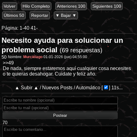
Volver
Hilo Completo
Anteriores 100
Siguientes 100
Últimos 50
Reportar
▼ Bajar ▼
Página:
1-40
41-
Necesito ayuda para solucionar un
problema social
(69 respuestas)
50
Nombre:
Murciélago
01-01-2026 (jue) 04:55:00
>>49
De nada, siempre estaremos aquí cualquier cosa necesites
o te quieras desahogar. Cuidate y feliz año.
▲ Subir ▲
/
Nuevos Posts
/
Automático
[
]
11s...
70