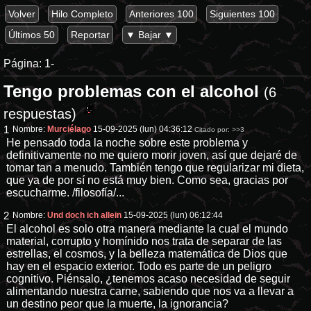
Volver
Hilo Completo
Anteriores 100
Siguientes 100
Últimos 50
Reportar
▼ Bajar ▼
Página:
1-
Tengo problemas con el alcohol
(6
respuestas)
1
Nombre:
Murciélago
15-09-2025 (lun) 04:36:12
Citado por:
>>3
He pensado toda la noche sobre este problema y
definitivamente no me quiero morir joven, así que dejaré de
tomar tan a menudo. También tengo que regularizar mi dieta,
que ya de por sí no está muy bien. Como sea, gracias por
escucharme. /filosofía/...
2
Nombre:
Und doch ich allein
15-09-2025 (lun) 06:12:44
El alcohol es solo otra manera mediante la cual el mundo
material, corrupto y homínido nos trata de separar de las
estrellas, el cosmos, y la belleza matemática de Dios que
hay en el espacio exterior. Todo es parte de un peligro
cognitivo. Piénsalo, ¿tenemos acaso necesidad de seguir
alimentando nuestra carne, sabiendo que nos va a llevar a
un destino peor que la muerte, la ignorancia?