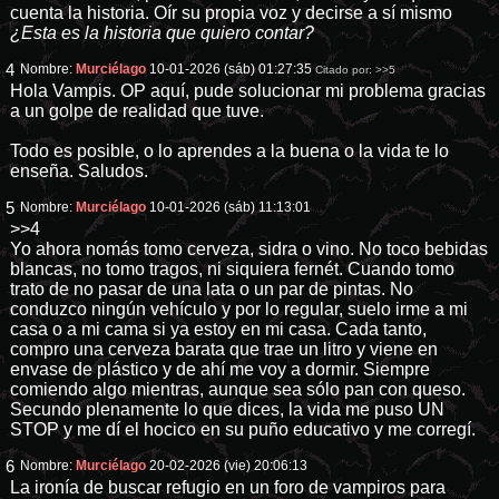
cuenta la historia. Oír su propia voz y decirse a sí mismo
¿Esta es la historia que quiero contar?
4
Nombre:
Murciélago
10-01-2026 (sáb) 01:27:35
Citado por:
>>5
Hola Vampis. OP aquí, pude solucionar mi problema gracias
a un golpe de realidad que tuve.
Todo es posible, o lo aprendes a la buena o la vida te lo
enseña. Saludos.
5
Nombre:
Murciélago
10-01-2026 (sáb) 11:13:01
>>4
Yo ahora nomás tomo cerveza, sidra o vino. No toco bebidas
blancas, no tomo tragos, ni siquiera fernét. Cuando tomo
trato de no pasar de una lata o un par de pintas. No
conduzco ningún vehículo y por lo regular, suelo irme a mi
casa o a mi cama si ya estoy en mi casa. Cada tanto,
compro una cerveza barata que trae un litro y viene en
envase de plástico y de ahí me voy a dormir. Siempre
comiendo algo mientras, aunque sea sólo pan con queso.
Secundo plenamente lo que dices, la vida me puso UN
STOP y me dí el hocico en su puño educativo y me corregí.
6
Nombre:
Murciélago
20-02-2026 (vie) 20:06:13
La ironía de buscar refugio en un foro de vampiros para