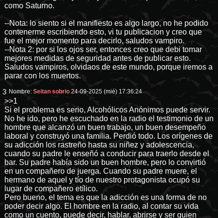
como Saturno.
--Nota: lo siento si el manifiesto es algo largo, no he podido
contenerme escribiendo esto, vi tu publicacion y creo que
fue el mejor momento para decirlo, saludos vampiro.
--Nota 2: por si los ojos ser, entonces creo que debi tomar
mejores medidas de seguridad antes de publicar esto.
Saludos vampiros, olvidaos de este mundo, porque iremos a
parar con los muertos.
3
Nombre:
Seitan sobrio
24-09-2025 (mié) 17:36:24
>>1
Si el problema es serio, Alcohólicos Anónimos puede servir.
No he ido, pero he escuchado en la radio el testimonio de un
hombre que alcanzó un buen trabajo, un buen desempeño
laboral y construyó una familia. Perdió todo. Los orígenes de
su adicción los rastreño hasta su niñez y adolescencia,
cuando su padre le enseñó a conducir para traerlo desde el
bar. Su padre había sido un buen hombre, pero lo convirtió
en un compañero de juerga. Cuando su padre muere, el
hermano de aquel y tío de nuestro protagonista ocupó su
lugar de compañero etílico.
Pero bueno, el tema es que la adicción es una forma de no
poder decir algo. El hombre en la radio, al contar su vida
como un cuento, puede decir, hablar, abrirse y ser quien