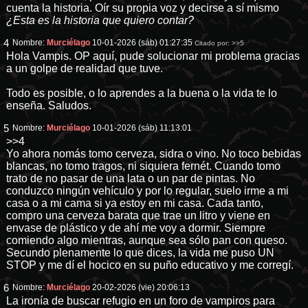
cuenta la historia. Oír su propia voz y decirse a sí mismo
¿Esta es la historia que quiero contar?
4
Nombre:
Murciélago
10-01-2026 (sáb) 01:27:35
Citado por:
>>5
Hola Vampis. OP aquí, pude solucionar mi problema gracias
a un golpe de realidad que tuve.
Todo es posible, o lo aprendes a la buena o la vida te lo
enseña. Saludos.
5
Nombre:
Murciélago
10-01-2026 (sáb) 11:13:01
>>4
Yo ahora nomás tomo cerveza, sidra o vino. No toco bebidas
blancas, no tomo tragos, ni siquiera fernét. Cuando tomo
trato de no pasar de una lata o un par de pintas. No
conduzco ningún vehículo y por lo regular, suelo irme a mi
casa o a mi cama si ya estoy en mi casa. Cada tanto,
compro una cerveza barata que trae un litro y viene en
envase de plástico y de ahí me voy a dormir. Siempre
comiendo algo mientras, aunque sea sólo pan con queso.
Secundo plenamente lo que dices, la vida me puso UN
STOP y me dí el hocico en su puño educativo y me corregí.
6
Nombre:
Murciélago
20-02-2026 (vie) 20:06:13
La ironía de buscar refugio en un foro de vampiros para