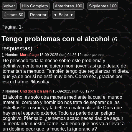
Volver
Hilo Completo
Anteriores 100
Siguientes 100
Últimos 50
Reportar
▼ Bajar ▼
Página:
1-
Tengo problemas con el alcohol
(6
respuestas)
1
Nombre:
Murciélago
15-09-2025 (lun) 04:36:12
Citado por:
>>3
He pensado toda la noche sobre este problema y
definitivamente no me quiero morir joven, así que dejaré de
tomar tan a menudo. También tengo que regularizar mi dieta,
que ya de por sí no está muy bien. Como sea, gracias por
escucharme. /filosofía/...
2
Nombre:
Und doch ich allein
15-09-2025 (lun) 06:12:44
El alcohol es solo otra manera mediante la cual el mundo
material, corrupto y homínido nos trata de separar de las
estrellas, el cosmos, y la belleza matemática de Dios que
hay en el espacio exterior. Todo es parte de un peligro
cognitivo. Piénsalo, ¿tenemos acaso necesidad de seguir
alimentando nuestra carne, sabiendo que nos va a llevar a
un destino peor que la muerte, la ignorancia?