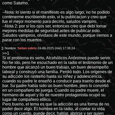
como Saturno.
--Nota: lo siento si el manifiesto es algo largo, no he podido
contenerme escribiendo esto, vi tu publicacion y creo que
fue el mejor momento para decirlo, saludos vampiro.
--Nota 2: por si los ojos ser, entonces creo que debi tomar
mejores medidas de seguridad antes de publicar esto.
Saludos vampiros, olvidaos de este mundo, porque iremos a
parar con los muertos.
3
Nombre:
Seitan sobrio
24-09-2025 (mié) 17:36:24
>>1
Si el problema es serio, Alcohólicos Anónimos puede servir.
No he ido, pero he escuchado en la radio el testimonio de un
hombre que alcanzó un buen trabajo, un buen desempeño
laboral y construyó una familia. Perdió todo. Los orígenes de
su adicción los rastreño hasta su niñez y adolescencia,
cuando su padre le enseñó a conducir para traerlo desde el
bar. Su padre había sido un buen hombre, pero lo convirtió
en un compañero de juerga. Cuando su padre muere, el
hermano de aquel y tío de nuestro protagonista ocupó su
lugar de compañero etílico.
Pero bueno, el tema es que la adicción es una forma de no
poder decir algo. El hombre en la radio, al contar su vida
como un cuento, puede decir, hablar, abrirse y ser quien