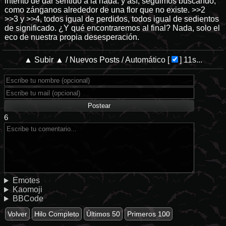
intento de dar sentido a la nada. y así, seguimos buscando,
como zánganos alrededor de una flor que no existe.
>>2
>>3
y
>>4,
todos igual de perdidos, todos igual de sedientos
de significado. ¿Y qué encontraremos al final? Nada, solo el
eco de nuestra propia desesperación.
▲ Subir ▲
/
Nuevos Posts
/
Automático
[
]
11s...
6
Emotes
Kaomoji
BBCode
Volver
Hilo Completo
Últimos 50
Primeros 100