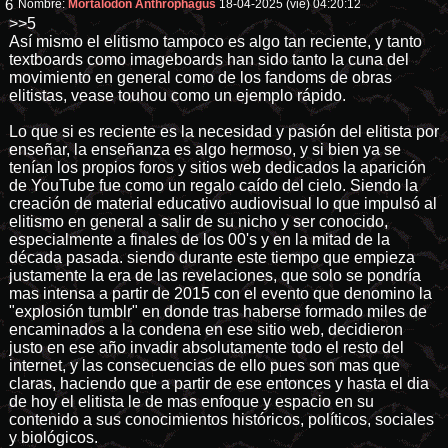
6
Nombre:
Mortalodon Anthrophagus
18-04-2025 (vie) 04:20:12
>>5
Así mismo el elitismo tampoco es algo tan reciente, y tanto
textboards como imageboards han sido tanto la cuna del
movimiento en general como de los fandoms de obras
elitistas, vease touhou como un ejemplo rápido.
Lo que si es reciente es la necesidad y pasión del elitista por
enseñar, la enseñanza es algo hermoso, y si bien ya se
tenían los propios foros y sitios web dedicados la aparición
de YouTube fue como un regalo caído del cielo. Siendo la
creación de material educativo audiovisual lo que impulsó al
elitismo en general a salir de su nicho y ser conocido,
especialmente a finales de los 00's y en la mitad de la
década pasada. siendo durante este tiempo que empieza
justamente la era de las revelaciones, que solo se pondría
mas intensa a partir de 2015 con el evento que denomino la
"explosión tumblr" en donde tras haberse formado miles de
encaminados a la condena en ese sitio web, decidieron
justo en ese año invadir absolutamente todo el resto del
internet, y las consecuencias de ello pues son mas que
claras, haciendo que a partir de ese entonces y hasta el dia
de hoy el elitista le de mas enfoque y espacio en su
contenido a sus conocimientos históricos, políticos, sociales
y biológicos.