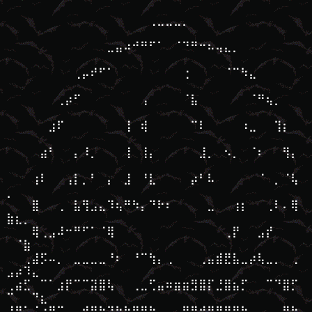
⠀⠀⠀⠀⠀⠀⠀⠀⠀⠀⠀⠀⠀⠀⠀⠀⠀⢀⣀⣀⣀⡀⠀⠀⠀⠀⠀⠀⠀⠀⠀⠀⠀⠀⠀
⠀⠀⠀⠀⠀⠀⠀⠀⠀
⠀⠀⠀⠀⠀⠀⠀⠀⠀⠀⠀⠀⣀⣤⠴⠚⠛⠋⠁⠀⠈⠙⠛⠒⠦⢤⣄⡀⠀⠀⠀⠀⠀⠀⠀
⠀⠀⠀⠀⠀⠀⠀⠀⠀
⠀⠀⠀⠀⠀⠀⠀⠀⢀⡤⠞⠋⠁⠀⠀⠀⠀⠀⠀⠀⠀⢐⠀⠀⠀⠀⠈⠉⠳⣄⠀⠀⠀⠀⠀
⠀⠀⠀⠀⠀⠀⠀⠀⠀
⠀⠀⠀⠀⠀⠀⢀⡴⠋⠀⠀⠀⠀⠀⠀⠀⢠⠀⠀⠀⠀⠈⣧⠀⠀⠀⠀⠀⠀⠈⠛⢦⡀⠀⠀
⠀⠀⠀⠀⠀⠀⠀⠀⠀
⠀⠀⠀⠀⠀⣰⠏⠀⠀⠀⠀⠀⠀⠀⢸⠀⢾⠀⠀⠀⠀⠀⠉⠇⠀⠀⠀⠀⠰⣀⠀⠀⢹⡆⠀
⠀⠀⠀⠀⠀⠀⠀⠀⠀
⠀⠀⠀⠀⣴⠃⠀⠀⡄⠸⡀⠀⠀⠀⢸⠀⢸⡄⠀⠀⠀⠀⠀⣸⡀⠀⠢⡀⠀⠈⠆⠀⠀⢻⡄
⠀⠀⠀⠀⠀⠀⠀⠀⠀
⠀⠀⠀⢰⠇⠀⠀⢠⡇⡀⠃⠀⡄⠀⣸⠀⠘⣇⠀⠀⠀⠀⡴⠃⠧⠀⠀⠀⠀⠀⠈⠀⡀⠈⢧
⡀⠀⠀⠀⠀⠀⠀⠀⠀
⠀⠀⠀⣿⠀⠀⢀⠀⣧⢻⣠⣄⠹⢦⠛⠳⡄⠙⠗⠆⠀⠀⠀⠀⣀⠀⠀⢰⡆⠀⠀⢀⠇⠄⢿
⣷⣆⡀⠀⠀⠀⠀⠀⠀
⠀⠀⠀⢿⢀⣠⠼⠒⠛⠋⠁⠈⢿⠀⠀⠀⠀⠀⠀⠀⠀⠀⠀⠀⠀⠀⢀⡟⠀⠀⣠⡞⠀⠀⠀
⠀⠈⣷⠀⠀⠀⠀⠀⠀
⠀⠀⢀⣼⡫⠤⡀⠀⣀⣀⣀⣀⠘⠆⠀⠘⠉⢳⡄⢀⠀⠀⠀⢀⣤⣾⣟⣧⣀⡴⢧⣀⡀⠀⢀
⣠⡴⠹⣄⠀⠀⠀⠀⠀
⢀⣴⣋⠀⠉⠁⣰⡟⠉⠉⣽⣿⢧⠀⠀⢀⣀⢋⣤⠶⣶⣶⣻⣿⡏⣘⣿⣦⡋⠀⠀⠉⠙⣿⡋
⠉⠀⠀⠙⣆⠀⠀⠀⠀
⠸⣿⠁⠈⢰⡟⠉⠀⠀⣾⣿⡷⣽⣷⣷⣿⣿⣷⢤⡀⢀⣿⢿⣾⣿⣿⣿⢻⡷⣄⠀⠀⢀⡟⢳