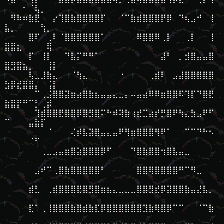
⠀⠀⠀⠂⠈⢧⡀⠀⠀
⠀⠻⠷⠶⣷⣟⠀⠀⡔⢹⣿⣷⣿⣿⣿⣿⡏⠀⠀⠈⠉⣷⣾⣿⣿⣿⡟⡿⠀⠙⢦⣠⠚⠀⢸
⣧⡀⠀⠀⠀⠀⢳⡀⠀
⠀⠀⠀⠀⣿⠏⠀⢀⠇⠈⣿⣿⣿⣿⣿⣿⠁⠀⠀⠀⠀⠀⠿⣿⣿⠿⢀⡇⠀⠀⢀⡇⠀⠀⢸
⣿⣿⣆⠀⠀⠀⠀⢿⠀
⠀⠀⠀⠀⡏⠀⢸⡇⠀⠀⠙⣧⡍⠛⠛⠁⠀⠀⠀⠀⠀⠀⠀⠀⠀⠀⣼⠃⠀⡀⣺⣿⣤⣤⣿
⣿⣻⣿⣦⡀⠀⠀⢸⡇
⠀⠀⠀⠀⢧⣀⣸⣷⣄⠀⠀⠈⢳⣄⠀⠀⠀⠀⠀⠐⠀⠀⠀⠀⢀⣾⠇⠀⣠⣼⣿⣿⣿⣿⣿
⣳⡿⣞⣿⣿⡄⠀⢨⡇
⠀⠀⠀⠀⠀⠉⢀⣨⣿⣿⣽⣶⣴⣿⣷⣦⣤⣤⣄⣀⡄⠤⣤⣴⠿⠿⣶⣿⣿⠯⢹⡏⠙⣿⣟
⣷⣿⡟⠛⠉⡃⢀⡾⠀
⠀⠀⠀⠀⠀⢹⣾⣿⣿⣟⣿⣿⡿⣿⣻⣿⠍⠓⠾⢽⣷⢰⣞⣉⣴⡞⡛⣿⠟⢳⣄⣳⣠⠟⠋
⠉⠀⠀⠀⣤⣷⡏⠀⠀
⠀⠀⠀⠀⠀⠀⠀⠈⠀⠀⠀⢌⡾⣧⣽⣿⣤⣄⣤⠟⢻⣶⣿⣿⣿⢻⠟⠁⠀⠀⠉⠉⠙⠓⠢
⠀⠀⠀⠀⠈⠋⠀⠀⠀
⠀⠀⠀⠀⠀⠀⢀⣀⣠⣤⣶⣿⣵⣿⣿⣿⡿⠋⠀⠀⠀⠙⣿⣷⣿⣿⢲⣿⣧⣤⣀⠀⠀⠀⠀
⠀⠀⠀⠀⠀⠀⠀⠀⠀
⠀⠀⠀⠀⠀⣠⠞⠉⢀⣿⣷⣿⣿⣿⣿⣿⠃⠀⠀⠀⠀⠀⣿⣿⢿⣿⣿⣿⣿⠛⠉⠻⣀⠀⠀
⠀⠀⠀⠀⠀⠀⠀⠀⠀
⠀⠀⠀⠀⣾⣃⠀⢀⣾⣿⣿⣿⣟⣿⣻⣿⣶⣦⣄⣀⣀⣀⣿⣿⣻⣞⡿⣽⣿⣿⣷⣤⣜⣧⡀
⠀⠀⠀⠀⠀⠀⠀⠀⠀
⠀⠀⠀⠀⣏⠁⢀⢸⣿⣿⣿⣷⣿⣾⣷⣏⡿⣿⣿⣿⣿⣿⣿⣹⣷⢿⣿⡿⠉⠉⠀⠀⠈⠉⣷
⠀⠀⠀⠀⠀⠀⠀⠀⠀