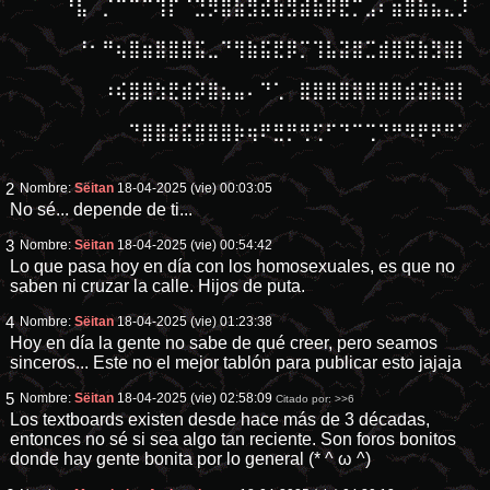
⠀⠀⠀⠀⠘⣧⠀⡈⠉⠉⠉⢹⡏⠈⣙⡻⣿⣷⣻⣞⣷⣻⣾⣷⡿⣟⡉⣠⠆⣶⣿⣷⣦⣄⡸
⠀⠀⠀⠀⠀⠀⠀⠀⠀
⠀⠀⠀⠀⠀⠘⠂⠛⢦⣿⣶⣿⣿⣿⣯⣀⠙⢻⣷⣯⣟⡿⡉⢹⣧⣽⣿⣉⣾⣿⣟⣷⣻⣿⡇
⠀⠀⠀⠀⠀⠀⠀⠀⠀
⠀⠀⠀⠀⠀⠀⠀⠰⢮⣿⣿⣳⣟⣾⡽⣿⣦⣤⠄⠙⢁⠀⣿⣿⣿⣿⣿⣿⣿⣿⣾⣽⣷⣿⡇
⠀⠀⠀⠀⠀⠀⠀⠀⠀
⠀⠀⠀⠀⠀⠀⠀⠀⠀⠙⣿⣿⣾⣯⣿⣿⣿⡷⢶⠟⣛⡛⢛⢋⠋⠙⠉⢉⠙⠛⠻⠟⠟⠛⠁
⠀⠀⠀⠀⠀⠀⠀⠀⠀
2
Nombre:
Sëitan
18-04-2025 (vie) 00:03:05
No sé... depende de ti...
3
Nombre:
Sëitan
18-04-2025 (vie) 00:54:42
Lo que pasa hoy en día con los homosexuales, es que no
saben ni cruzar la calle. Hijos de puta.
4
Nombre:
Sëitan
18-04-2025 (vie) 01:23:38
Hoy en día la gente no sabe de qué creer, pero seamos
sinceros... Este no el mejor tablón para publicar esto jajaja
5
Nombre:
Sëitan
18-04-2025 (vie) 02:58:09
Citado por:
>>6
Los textboards existen desde hace más de 3 décadas,
entonces no sé si sea algo tan reciente. Son foros bonitos
donde hay gente bonita por lo general (* ^ ω ^)