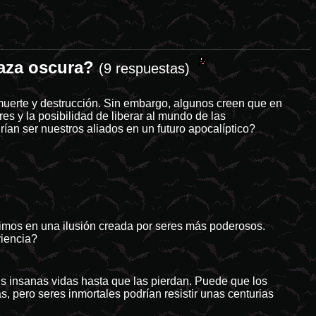
naza oscura?
astres naturales tienden a ser el idóneo campo de cultivo para las pr
(9 respuestas)
muerte y destrucción. Sin embargo, algunos creen que en
s y la posibilidad de liberar al mundo de las
n ser nuestros aliados en un futuro apocalíptico?
ivimos en una ilusión creada por seres más poderosos.
riencia?
us insanas vidas hasta que las pierdan. Puede que los
, pero seres inmortales podrían resistir unas centurias