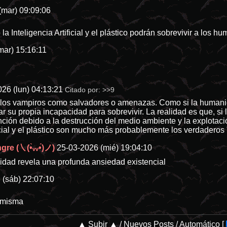
(mar) 09:09:06
 la Inteligencia Artificial y el plástico podrán sobrevivir a los h
mar) 15:16:11
26 (lun) 04:13:21
Citado por:
>>9
 los vampiros como salvadores o amenazas. Como si la humanid
car su propia incapacidad para sobrevivir. La realidad es que, s
nción debido a la destrucción del medio ambiente y la explotaci
ificial y el plástico son mucho más probablemente los verdaderos
re (㇏(•̀ᵥᵥ•́)ノ)
25-03-2026 (mié) 19:04:10
lidad revela una profunda ansiedad existencial
 (sáb) 22:07:10
d misma
▲ Subir ▲
/
Nuevos Posts
/
Automático
[