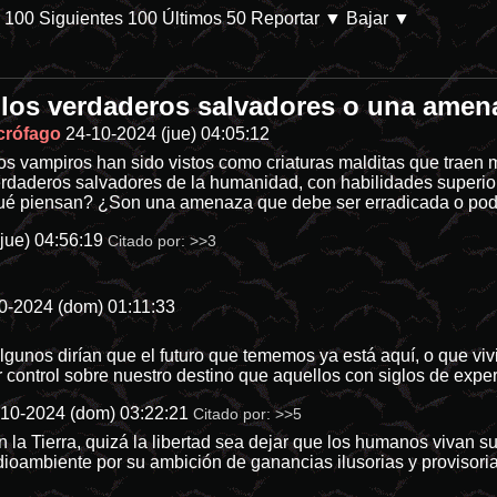
s 100
Siguientes 100
Últimos 50
Reportar
▼ Bajar ▼
los verdaderos salvadores o una ame
b/p-28144-categoria-8 En Prime Video. Parece que las películas de des
crófago
24-10-2024 (jue) 04:05:12
os vampiros han sido vistos como criaturas malditas que traen 
erdaderos salvadores de la humanidad, con habilidades superiore
é piensan? ¿Son una amenaza que debe ser erradicada o podría
jue) 04:56:19
Citado por:
>>3
0-2024 (dom) 01:11:33
Algunos dirían que el futuro que tememos ya está aquí, o que v
 control sobre nuestro destino que aquellos con siglos de expe
-10-2024 (dom) 03:22:21
Citado por:
>>5
la Tierra, quizá la libertad sea dejar que los humanos vivan s
ioambiente por su ambición de ganancias ilusorias y provisorias