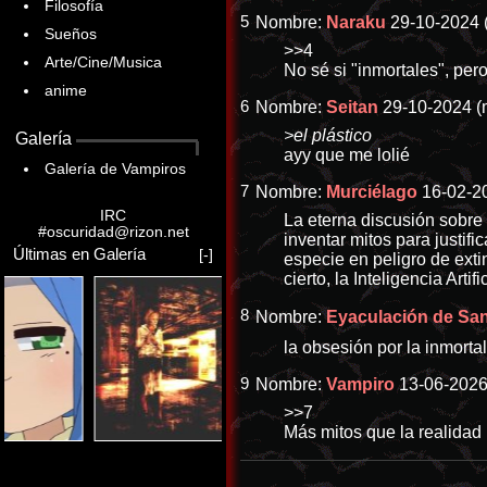
Filosofía
5
Nombre:
Naraku
29-10-2024 
Sueños
>>4
Arte/Cine/Musica
No sé si "inmortales", pero
anime
6
Nombre:
Seitan
29-10-2024 (
>el plástico
Galería
ayy que me lolié
Galería de Vampiros
7
Nombre:
Murciélago
16-02-20
IRC
La eterna discusión sobre
#oscuridad@rizon.net
inventar mitos para justifi
Últimas en Galería
[-]
especie en peligro de exti
cierto, la Inteligencia Art
8
Nombre:
Eyaculación de Sang
la obsesión por la inmorta
9
Nombre:
Vampiro
13-06-2026
>>7
Más mitos que la realida