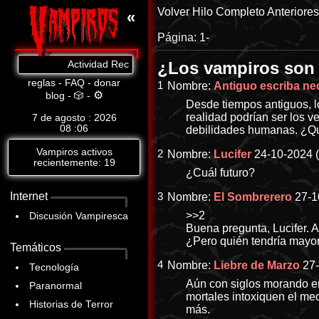
Volver
Hilo Completo
Anteriore
«
Página:
1-
¿Los vampiros son 
Actividad Reciente: Cat.8: https://www.abandomoviez.net/d
reglas
-
FAQ
-
donar
1
Nombre:
Antiguo escriba ne
⚙
blog
-
🎲
-
Desde tiempos antiguos, l
realidad podrían ser los v
7 de agosto : 2026
08
06
debilidades humanas. ¿Qu
Vampiros activos
2
Nombre:
Lucifer
24-10-2024 (
recientemente: 19
¿Cuál futuro?
Internet
3
Nombre:
El Sombrerero
27-1
>>2
Discusión Vampiresca
Buena pregunta, Lucifer. 
¿Pero quién tendría mayor
Temáticos
4
Nombre:
Liebre de Marzo
27
Tecnología
Aún con siglos morando en 
Paranormal
mortales intoxiquen el med
Historias de Terror
más.