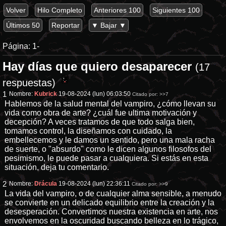
Volver
Hilo Completo
Anteriores 100
Siguientes 100
Últimos 50
Reportar
▼ Bajar ▼
Página:
1-
Hay días que quiero desaparecer
(17
respuestas)
1
Nombre:
Kubrick
19-08-2024 (lun) 06:03:50
Citado por:
>>7
Hablemos de la salud mental del vampiro, ¿cómo llevan su
vida como obra de arte? ¿cuál fue ultima motivación y
decepción? A veces tratamos de que todo salga bien,
tomamos control, la diseñamos con cuidado, la
embellecemos y le damos un sentido, pero una mala racha
de suerte, o "absurdo" como le dicen algunos filosofos del
pesimismo, le puede pasar a cualquiera. Si estás en esta
situación, deja tu comentario.
2
Nombre:
Drácula
19-08-2024 (lun) 22:36:11
Citado por:
>>9
La vida del vampiro, o de cualquier alma sensible, a menudo
se convierte en un delicado equilibrio entre la creación y la
desesperación. Convertimos nuestra existencia en arte, nos
envolvemos en la oscuridad buscando belleza en lo trágico,