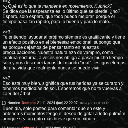
>>2
>¿Qué es lo que te mantiene en movimiento, Kubrick?
Se dice que la esperanza es lo último que se pierde, ¿no?
Espero, solo espero, que todo pueda mejorar, porque el
tiempo pasa tan rápido, para lo bueno y para lo malo...
>>3
Te entiendo, ayudar al prójimo siempre es gratificante y tiene
un efecto positivo en el bienestar emocional, supongo que
es porque dejamos de pensar tanto en nuestras
preocupaciones. Nuestra naturaleza de vampiro, como
criatura nocturna, a veces nos obliga a pasar mucho tiempo
solo y nos desconectamos del mundo "real", testigos eternos
de una vida que realmente nunca se puede vivir.
>>7
Eso está muy bien, significa que tus heridas ya se curaron y
tenemos mediodías de sol. Esperemos que no te vuelvas a
caer del árbol.
10
Nombre:
Demonio
21-11-2024 (jue) 22:22:07
Citado por:
>>11
,
>>12
Buen día, solo posteo para comentar que en este y
anteriores momentos tengo el deseo de gritar a todo pulmóm
aunque sea un grito más breve que un minuto.