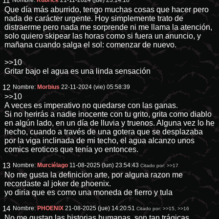
11
Nombre:
Kubrick
21-11-2024 (jue) 23:14:18
Que día más aburrido, tengo muchas cosas que hacer pero
nada de carácter urgente. Hoy simplemente trato de
distraerme pero nada me sorprende ni me llama la atención,
solo quiero skipear las horas como si fuera un anuncio, y
mañana cuando salga el sol: comenzar de nuevo.
>>10
Gritar bajo el agua es una linda sensación
12
Nombre:
Morbius
22-11-2024 (vie) 05:58:39
>>10
A veces es imperativo no quedarse con las ganas.
Si no herirás a nadie inocente con tu grito, grita como diablo
en algún lado, en un día de lluvia y truenos. Alguna vez lo he
hecho, cuando a través de una gotera que se desplazaba
por la viga inclinada de mi techo, el agua alcanzo unos
comics eroticos que tenía yo entonces.
13
Nombre:
Murciélago
11-08-2025 (lun) 23:54:43
Citado por:
>>17
No me gusta la definicion arte, por alguna razon me
recordaste al joker de phoenix.
yo diria que es como una moneda de fierro y tula
14
Nombre:
PHOENIX
21-08-2025 (jue) 14:20:51
Citado por:
>>15
,
>>16
No me gustan las historias humanas, son tan trágicas...