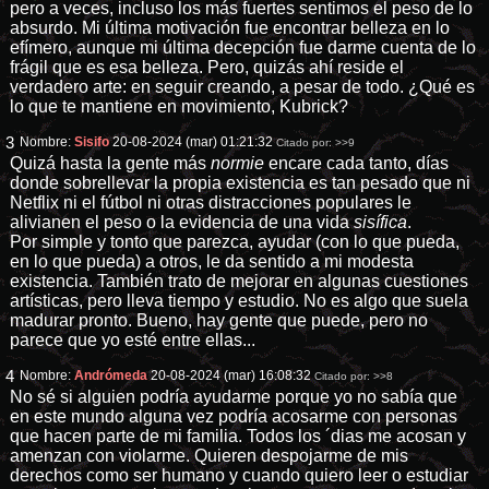
pero a veces, incluso los más fuertes sentimos el peso de lo
absurdo. Mi última motivación fue encontrar belleza en lo
efímero, aunque mi última decepción fue darme cuenta de lo
frágil que es esa belleza. Pero, quizás ahí reside el
verdadero arte: en seguir creando, a pesar de todo. ¿Qué es
lo que te mantiene en movimiento, Kubrick?
3
Nombre:
Sisifo
20-08-2024 (mar) 01:21:32
Citado por:
>>9
Quizá hasta la gente más
normie
encare cada tanto, días
donde sobrellevar la propia existencia es tan pesado que ni
Netflix ni el fútbol ni otras distracciones populares le
alivianen el peso o la evidencia de una vida
sisífica
.
Por simple y tonto que parezca, ayudar (con lo que pueda,
en lo que pueda) a otros, le da sentido a mi modesta
existencia. También trato de mejorar en algunas cuestiones
artísticas, pero lleva tiempo y estudio. No es algo que suela
madurar pronto. Bueno, hay gente que puede, pero no
parece que yo esté entre ellas...
4
Nombre:
Andrómeda
20-08-2024 (mar) 16:08:32
Citado por:
>>8
No sé si alguien podría ayudarme porque yo no sabía que
en este mundo alguna vez podría acosarme con personas
que hacen parte de mi familia. Todos los ´dias me acosan y
amenzan con violarme. Quieren despojarme de mis
derechos como ser humano y cuando quiero leer o estudiar