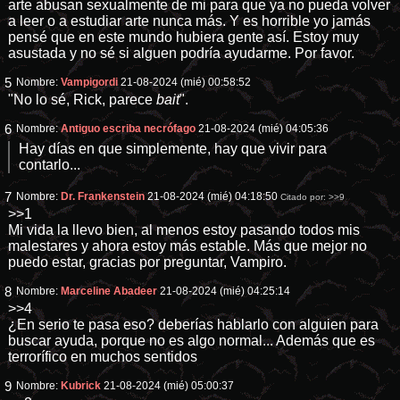
arte abusan sexualmente de mi para que ya no pueda volver
a leer o a estudiar arte nunca más. Y es horrible yo jamás
pensé que en este mundo hubiera gente así. Estoy muy
asustada y no sé si alguen podría ayudarme. Por favor.
5
Nombre:
Vampigordi
21-08-2024 (mié) 00:58:52
"No lo sé, Rick, parece
bait
".
6
Nombre:
Antiguo escriba necrófago
21-08-2024 (mié) 04:05:36
Hay días en que simplemente, hay que vivir para
contarlo...
7
Nombre:
Dr. Frankenstein
21-08-2024 (mié) 04:18:50
Citado por:
>>9
>>1
Mi vida la llevo bien, al menos estoy pasando todos mis
malestares y ahora estoy más estable. Más que mejor no
puedo estar, gracias por preguntar, Vampiro.
8
Nombre:
Marceline Abadeer
21-08-2024 (mié) 04:25:14
>>4
¿En serio te pasa eso? deberías hablarlo con alguien para
buscar ayuda, porque no es algo normal... Además que es
terrorífico en muchos sentidos
9
Nombre:
Kubrick
21-08-2024 (mié) 05:00:37