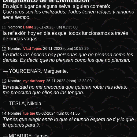
Diagnóstico de la Civilización
En algún lugar de alguna selva, alguien comentó:
Qué raros son los civilizados. Todos tienen relojes y ninguno
tiene tiempo.
11
Nombre:
Dantᶒ
23-11-2023 (jue) 01:35:00
la reflexión hoy en día es que: todos funcionamos a través
de ondas vagas...
12
Nombre:
Vlad Tepes
26-11-2023 (dom) 10:52:29
En todas las épocas hay personas que no piensan como los
demás. Es decir, que no piensan como los que no piensan.
— YOURCENAR, Marguerite.
13
Nombre:
nyarlathotep
26-11-2023 (dom) 12:33:09
En realidad no me preocupa que quieran robar mis ideas,
me preocupa que ellos no las tengan.
— TESLA, Nikola.
14
Nombre:
tue tue
05-02-2024 (lun) 00:41:55
Tienes que elegir entre lo que el mundo espera de ti y lo que
tú quieres para ti.
— MCBRIDE, James.