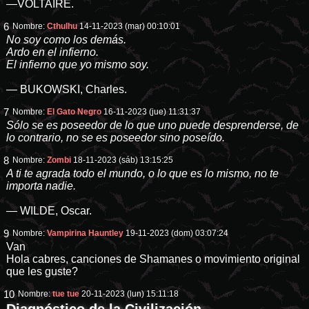
—VOLTAIRE.
6
Nombre:
Cthulhu
14-11-2023 (mar) 00:10:01
No soy como los demás.
Ardo en el infierno.
El infierno que yo mismo soy.
— BUKOWSKI, Charles.
7
Nombre:
El Gato Negro
16-11-2023 (jue) 11:31:37
Sólo se es poseedor de lo que uno puede desprenderse, de
lo contrario, no se es poseedor sino poseído.
8
Nombre:
Zombi
18-11-2023 (sáb) 13:15:25
A ti te agrada todo el mundo, o lo que es lo mismo, no te
importa nadie.
— WILDE, Oscar.
9
Nombre:
Vampirina Hauntley
19-11-2023 (dom) 03:07:24
Van
Hola cabres, canciones de Shamanes o movimiento original
que les guste?
10
Nombre:
tue tue
20-11-2023 (lun) 15:11:18