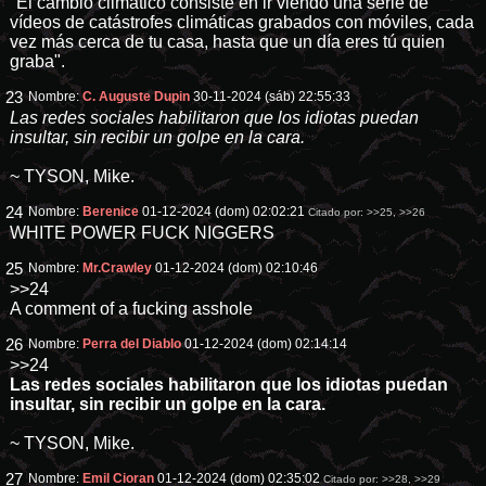
"El cambio climático consiste en ir viendo una serie de
vídeos de catástrofes climáticas grabados con móviles, cada
vez más cerca de tu casa, hasta que un día eres tú quien
graba".
23
Nombre:
C. Auguste Dupin
30-11-2024 (sáb) 22:55:33
Las redes sociales habilitaron que los idiotas puedan
insultar, sin recibir un golpe en la cara.
~ TYSON, Mike.
24
Nombre:
Berenice
01-12-2024 (dom) 02:02:21
Citado por:
>>25
,
>>26
WHITE POWER FUCK NIGGERS
25
Nombre:
Mr.Crawley
01-12-2024 (dom) 02:10:46
>>24
A comment of a fucking asshole
26
Nombre:
Perra del Diablo
01-12-2024 (dom) 02:14:14
>>24
Las redes sociales habilitaron que los idiotas puedan
insultar, sin recibir un golpe en la cara.
~ TYSON, Mike.
27
Nombre:
Emil Cioran
01-12-2024 (dom) 02:35:02
Citado por:
>>28
,
>>29