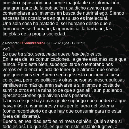
nuestro disposición una fuente inagotable de información,
una gran parte de la población usa dicho avance para
contemplarse a sí mismos en busca de nutrir al ego. Siendo
escasas las ocasiones en que su uso es intelectual.
Una sola cosa ha matado al ser humano desde que el
humano es ser humano, la ignorancia, la barbarie, las
tinieblas de la propia sociedad.
2
Nombre:
El Sombrerero
03-03-2023 (vie) 12:38:53
>>1
Lo que ha sido, será; nada nuevo hay bajo el sol.
En la era de las comunicaciones, la gente está más sola que
nunca. Pero está bien, supongo, tarde o temprano nos
vemos en la encrucijada de tener que afrontar qué somos,
qué queremos ser. Bueno sería que esta conciencia fuese
colectiva, pero los políticos y otras personas inescrupulosas
similares no más quieren salvarse a sí mismos a costa de
sumir a otros en la ruina (o de que sigan allí, aún pudiendo
ejercer acciones que alivien tales pesares).
La idea de que haya más gente supongo que obedece a que
haya más consumidores y más gente fuera del sistema
(como recordatorio de que hay que consumir para no estar
fuera del sistema).
Bueno, en realidad esto es mi mera opinión. Quién sabe si
todo es así. Lo que sé, es que en este instante fugitivo, al