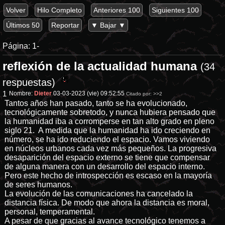
Volver
Hilo Completo
Anteriores 100
Siguientes 100
Últimos 50
Reportar
▼ Bajar ▼
Página:
1-
reflexión de la actualidad humana
(34
respuestas)
1
Nombre:
Dieter
03-03-2023 (vie) 09:52:55
Citado por:
>>2
Tantos años han pasado, tanto se ha evolucionado,
tecnológicamente sobretodo, y nunca hubiera pensado que
la humanidad iba a corromperse en tan alto grado en pleno
siglo 21. A medida que la humanidad ha ido creciendo en
número, se ha ido reduciendo el espacio. Vamos viviendo
en núcleos urbanos cada vez más pequeños. La progresiva
desaparición del espacio externo se tiene que compensar
de alguna manera con un desarrollo del espacio interno.
Pero este hecho de introspección es escaso en la mayoría
de seres humanos.
La evolución de las comunicaciones ha cancelado la
distancia física. De modo que ahora la distancia es moral,
personal, temperamental.
A pesar de que gracias al avance tecnológico tenemos a