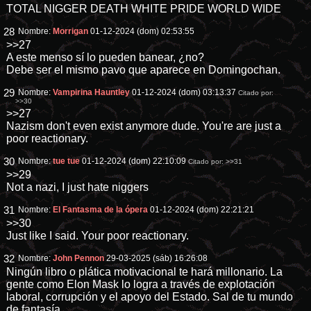
TOTAL NIGGER DEATH WHITE PRIDE WORLD WIDE
28
Nombre:
Morrigan
01-12-2024 (dom) 02:53:55
>>27
A este menso sí lo pueden banear, ¿no?
Debe ser el mismo pavo que aparece en Domingochan.
29
Nombre:
Vampirina Hauntley
01-12-2024 (dom) 03:13:37
Citado por:
>>30
>>27
Nazism don't even exist anymore dude. You're are just a
poor reactionary.
30
Nombre:
tue tue
01-12-2024 (dom) 22:10:09
Citado por:
>>31
>>29
Not a nazi, I just hate niggers
31
Nombre:
El Fantasma de la ópera
01-12-2024 (dom) 22:21:21
>>30
Just like I said. Your poor reactionary.
32
Nombre:
John Pennon
29-03-2025 (sáb) 16:26:08
Ningún libro o plática motivacional te hará millonario. La
gente como Elon Mask lo logra a través de explotación
laboral, corrupción y el apoyo del Estado. Sal de tu mundo
de fantasía.