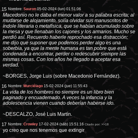
15
Nombre:
Sauron
05-02-2024 (lun) 01:51:06
Macedonio no le daba el menor valor a su palabra escrita; al
mudarse de alojamiento, solía olvidar sus manuscritos de
índole literaria o metafísica, que se habían acumulado sobre
la mesa y que llenaban los cajones y los armarios. Mucho se
perdió así. Recuerdo haberle reprochado esa distracción;
me dijo que suponer que podemos perder algo es una
soberbia, ya que la mente humana es tan pobre que está
condenada a encontrar, perder o redescubrir siempre las
mismas cosas. Con los años he llegado a aceptar esa
verdad.
~BORGES, Jorge Luis (sobre Macedonio Fernández).
16
Nombre:
Murciélago
15-02-2024 (jue) 11:55:43
La vida de los hombres no siempre es un libro bien
paginado y encuadernado. A veces la infancia y la
adolescencia vienen cuando deberían haberse ido.
~DESCALZO, José Luis Martín.
17
Nombre:
Crowley
17-02-2024 (sáb) 15:51:16
Citado por:
>>18
yo creo que nos tenemos que extingir