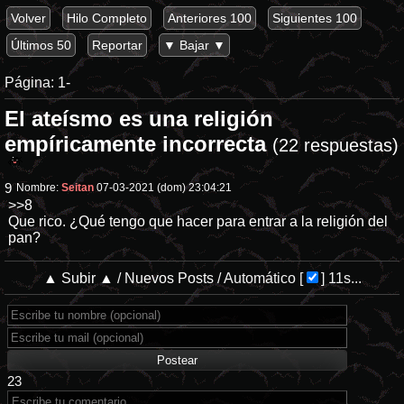
Volver
Hilo Completo
Anteriores 100
Siguientes 100
Últimos 50
Reportar
▼ Bajar ▼
Página:
1-
El ateísmo es una religión
empíricamente incorrecta
(22 respuestas)
9
Nombre:
Seitan
07-03-2021 (dom) 23:04:21
>>8
Que rico. ¿Qué tengo que hacer para entrar a la religión del
pan?
▲ Subir ▲
/
Nuevos Posts
/
Automático
[
]
11s...
23