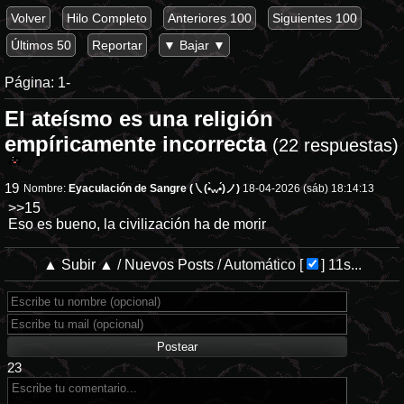
Volver
Hilo Completo
Anteriores 100
Siguientes 100
Últimos 50
Reportar
▼ Bajar ▼
Página:
1-
El ateísmo es una religión
empíricamente incorrecta
(22 respuestas)
19
Nombre:
Eyaculación de Sangre (㇏(•̀ᵥᵥ•́)ノ)
18-04-2026 (sáb) 18:14:13
>>15
Eso es bueno, la civilización ha de morir
▲ Subir ▲
/
Nuevos Posts
/
Automático
[
]
11s...
23