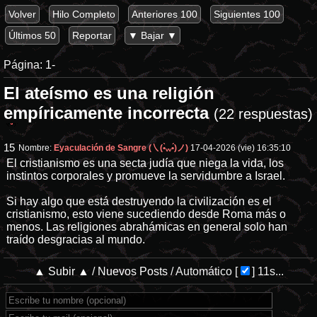
Volver
Hilo Completo
Anteriores 100
Siguientes 100
Últimos 50
Reportar
▼ Bajar ▼
Página:
1-
El ateísmo es una religión
empíricamente incorrecta
(22 respuestas)
15
Nombre:
Eyaculación de Sangre (㇏(•̀ᵥᵥ•́)ノ)
17-04-2026 (vie) 16:35:10
El cristianismo es una secta judía que niega la vida, los
instintos corporales y promueve la servidumbre a Israel.
Si hay algo que está destruyendo la civilización es el
cristianismo, esto viene sucediendo desde Roma más o
menos. Las religiones abrahámicas en general solo han
traído desgracias al mundo.
▲ Subir ▲
/
Nuevos Posts
/
Automático
[
]
11s...