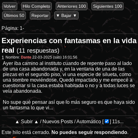
Volver
Hilo Completo
Anteriores 100
Siguientes 100
Últimos 50
Reportar
▼ Bajar ▼
Página:
1-
Experiencias con fantasmas en la vida
real
(11 respuestas)
1
Nombre:
Dante
22-03-2025 (sáb) 16:01:56
Ayer iba camino al instituto cuando de repente paso al lado
de una casa abandonada y, en la ventana de una de las
piezas en el segundo piso, vi una especie de silueta, como
una sombre moviéndose. Quedé impactado y me empecé a
cuestionar si la casa estaba habitada o no y a todas luces se
veía abandonada.
No supe qué pensar así que lo más seguro es que haya sido
un fantasma lo que vi...
▲ Subir ▲
/
Nuevos Posts
/
Automático
[
]
11s...
Este hilo está cerrado.
No puedes seguir respondiendo
.