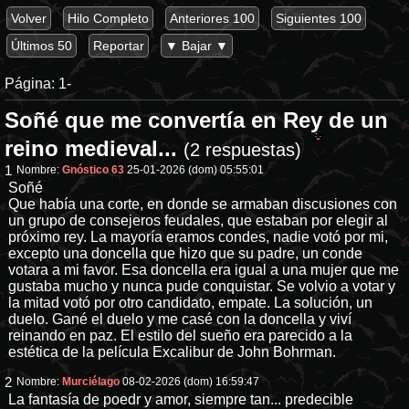
Volver
Hilo Completo
Anteriores 100
Siguientes 100
Últimos 50
Reportar
▼ Bajar ▼
Página:
1-
Soñé que me convertía en Rey de un
reino medieval...
(2 respuestas)
1
Nombre:
Gnóstico 63
25-01-2026 (dom) 05:55:01
Soñé
Que había una corte, en donde se armaban discusiones con
un grupo de consejeros feudales, que estaban por elegir al
próximo rey. La mayoría eramos condes, nadie votó por mi,
excepto una doncella que hizo que su padre, un conde
votara a mi favor. Esa doncella era igual a una mujer que me
gustaba mucho y nunca pude conquistar. Se volvio a votar y
la mitad votó por otro candidato, empate. La solución, un
duelo. Gané el duelo y me casé con la doncella y viví
reinando en paz. El estilo del sueño era parecido a la
estética de la película Excalibur de John Bohrman.
2
Nombre:
Murciélago
08-02-2026 (dom) 16:59:47
La fantasía de poedr y amor, siempre tan... predecible