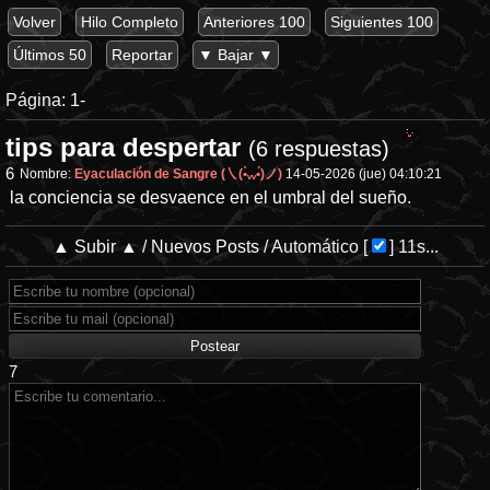
Volver
Hilo Completo
Anteriores 100
Siguientes 100
Últimos 50
Reportar
▼ Bajar ▼
Página:
1-
tips para despertar
(6 respuestas)
6
Nombre:
Eyaculación de Sangre (㇏(•̀ᵥᵥ•́)ノ)
14-05-2026 (jue) 04:10:21
la conciencia se desvaence en el umbral del sueño.
▲ Subir ▲
/
Nuevos Posts
/
Automático
[
]
11s...
7