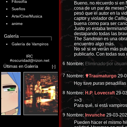
Filosofía
Bueno, no recuerdo si en 
cosa de un par de meses
Sueños
pesó que el autor en la vi
Arte/Cine/Musica
captor y violador de
Calli
buena como para ser canc
anime
Justo yo estaba terminando
destapando todas las brav
Galería
The Sandman
es una obra
encuentro algo más.
Galería de Vampiros
No sé si se verán más pub
publicarlo. Con todas sus m
IRC
#oscuridad@rizon.net
6
Nombre:
Eliminado por usuar
Últimas en Galería
[-]
7
Nombre:
✟Traumaturgo
29-0
Hoy tuve puras pesadillas
8
Nombre:
H.P. Lovecraft
29-03
>>3
Para qué, si está vampiro
9
Nombre:
Invunche
29-03-202
Pueden hacer el mismo hil