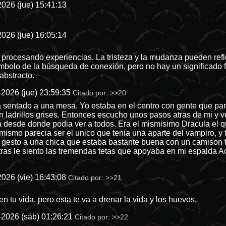
026 (jue) 15:41:13
026 (jue) 16:05:14
 procesando experiencias. La tristeza y la mudanza pueden refle
símbolo de la búsqueda de conexión, pero no hay un significado
abstracto.
-2026 (jue) 23:59:35
Citado por:
>>20
sentado a una mesa. Yo estaba en el centro con gente que pare
on ladrillos grises. Entonces escucho unos pasos atras de mi y
a desde donde podia ver a todos. Era el mismisimo Dracula el qu
mismo parecia ser el unico que tenia una aparte del vampiro, y
gesto a una chica que estaba bastante buena con un camison f
ras le siento las tremendas tetas que apoyaba en mi espalda 
026 (vie) 16:43:08
Citado por:
>>21
n tu vida, pero esta te va a drenar la vida y los huevos.
-2026 (sáb) 01:26:21
Citado por:
>>22