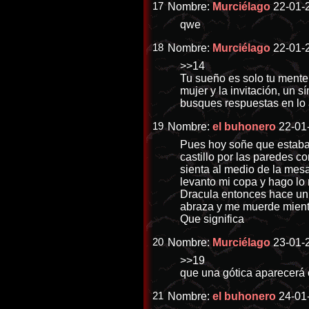
17
Nombre:
Murciélago
22-01-2
qwe
18
Nombre:
Murciélago
22-01-2
>>14
Tu sueño es solo tu mente
mujer y la invitación, un 
busques respuestas en lo 
19
Nombre:
el buhonero
22-01
Pues hoy soñe que estaba 
castillo por las paredes c
sienta al medio de la mes
levanto mi copa y hago lo 
Dracula entonces hace un 
abraza y me muerde mient
Que significa
20
Nombre:
Murciélago
23-01-2
>>19
que una gótica aparecerá e
21
Nombre:
el buhonero
24-01