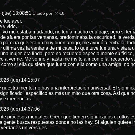
 (jue) 13:08:51
Citado por:
>>18
e fue ayer.
 vivido.
 yo me estaba mudando, no tenía mucho equipaje, pero si tení
de afuera por las ventanas, predominaba la oscuridad. la verd
ero parecia que era un muy buen amigo, me ayudó a embalar todo 
por ultima vez la ventana de mi casa. lo que tuve fue una vista a
, una mujer, era linda, pero no recuerdo especialmente su físico,
eó a verme. Me sonrió y hasta me invitó a ir con ella. recuerdo v
ro como si ella quisiera que fuera con ella como una amiga. no n
026 (jue) 14:15:07
 nuestra mente, no hay una interpretación universal. El signifi
significado" específico es más un mito que otra cosa. Así que 
y experiencias.
026 (jue) 14:37:06
e procesos mentales. Creer que tienen significados ocultos es
a gente busca respuestas donde no las hay. Si alguien quiere i
 verdades universales.