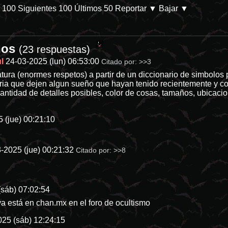
s 100
Siguientes 100
Últimos 50
Reportar
▼ Bajar ▼
ños
4-categoria-8 En Prime Video. Parece que las películas de desastres n
(23 respuestas)
l
24-03-2025 (lun) 06:53:00
Citado por:
>>3
tura (enormes respetos) a partir de un diccionario de simbolos
ria que dejen algun sueño que hayan tenido recientemente y con 
cantidad de detalles posibles, color de cosas, tamaños, ubicac
 (jue) 00:21:10
-2025 (jue) 00:21:32
Citado por:
>>8
(sáb) 07:02:54
 ya está en chan.mx en el foro de ocultismo
025 (sáb) 12:24:15