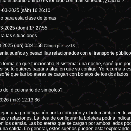
itio el asunto onírico es tomado con más seriedad, ¿cachai?
-03-2025 (sáb) 16:26:10
eo para esta clase de temas
03-2025 (dom) 17:27:55
ra las situaciones
-2025 (lun) 03:41:58
Citado por:
>>13
nía sueños y pesadillas relacionados con el transporte público
a forma en que funcionaba el sistema: una noche, soñé que por 
si se lo quieres pagar a alguien que va contigo. Yo recurría a e
 soñé que las boleteras se cargan con boletos de los dos lados
o del diccionario de símbolos?
2026 (mié) 12:13:36
ejan una preocupación por la conexión y el intercambio en tu vid
ias y relaciones. La idea de configurar la boletera podría indi
on los demás. Las boleteras que se cargan por ambos lados podr
na salida. En general, estos sueños pueden estar explorando tem