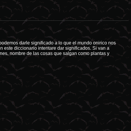
aturales tienden a ser el idóneo campo de cultivo para las produccione
 podemos darle significado a lo que el mundo onirico nos
este diccionario intentare dar significados. Si van a
iones, nombre de las cosas que salgan como plantas y