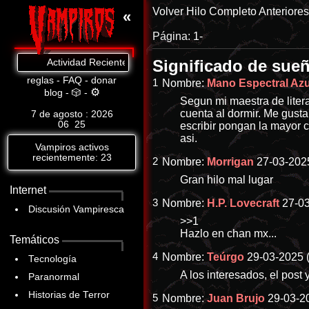
Volver
Hilo Completo
Anteriore
«
Página:
1-
Significado de sue
Actividad Reciente: Cat.8: https://www.abandomoviez.net/db/p-2814
reglas
-
FAQ
-
donar
1
Nombre:
Mano Espectral Azu
⚙
blog
-
🎲
-
Segun mi maestra de litera
cuenta al dormir. Me gusta
7 de agosto : 2026
06
:
25
escribir pongan la mayor 
asi.
Vampiros activos
recientemente: 23
2
Nombre:
Morrigan
27-03-2025
Gran hilo mal lugar
Internet
3
Nombre:
H.P. Lovecraft
27-03
Discusión Vampiresca
>>1
Hazlo en chan mx...
Temáticos
4
Nombre:
Teúrgo
29-03-2025 
Tecnología
A los interesados, el post
Paranormal
Historias de Terror
5
Nombre:
Juan Brujo
29-03-2