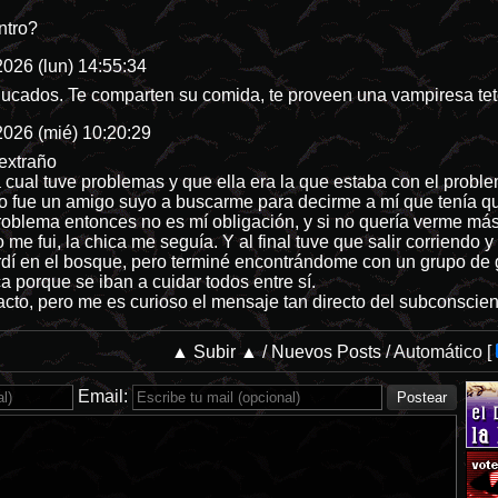
ntro?
026 (lun) 14:55:34
ucados. Te comparten su comida, te proveen una vampiresa t
2026 (mié) 10:20:29
extraño
 cual tuve problemas y que ella era la que estaba con el probl
o fue un amigo suyo a buscarme para decirme a mí que tenía q
roblema entonces no es mí obligación, y si no quería verme más
me fui, la chica me seguía. Y al final tuve que salir corriend
rdí en el bosque, pero terminé encontrándome con un grupo de
 porque se iban a cuidar todos entre sí.
cto, pero me es curioso el mensaje tan directo del subconsciente
▲ Subir ▲
/
Nuevos Posts
/
Automático
[
Email: