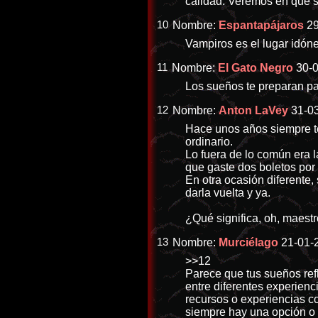
calidad. Veremos en qué s
10
Nombre:
Espantapájaros
29
Vampiros es el lugar idón
11
Nombre:
El Gato Negro
30-
Los sueños te preparan pa
12
Nombre:
Anton LaVey
31-03
Hace unos años siempre te
ordinario.
Lo fuera de lo común era l
que gaste dos boletos por 
En otra ocasión diferente,
darla vuelta y ya.
¿Qué significa, oh, maestr
13
Nombre:
Murciélago
21-01-
>>12
Parece que tus sueños refl
entre diferentes experienc
recursos o experiencias c
siempre hay una opción o u