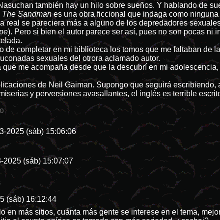
Nasuchan también hay un hilo sobre sueños. Y hablando de sue
?
The Sandman
es una obra ficcional que indaga como ninguna 
da real se pareciera más a alguno de los depredadores sexuales 
ope
). Pero si bien el autor parece ser así, pues no son pocas n
elada.
 de completar en mi biblioteca los tomos que me faltaban de la
uconadas sexuales del otrora aclamado autor.
 que me acompaña desde que la descubrí en mi adolescencia, cu
licaciones de Neil Gaiman. Supongo que seguirá escribiendo, a
iserias y perversiones avasallantes, el inglés es terrible escrito
io
3-2025 (sáb) 15:06:06
-2025 (sáb) 15:07:07
s
5 (sáb) 16:12:44
o en más sitios, cuánta más gente se interese en el tema, mej