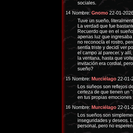
sociales.
14
Nombre:
Gnomo
22-01-2026
Tuve un sueño, literalment
La verdad que fue bastante
Recuerdo que en el sueño,
apenas luz que ingresaba 
no reconocía el rostro, p
sentía triste y decidí ver 
el campo al parecer. y allí
la ventana, hasta que volt
invitación era cordial, pe
sueño?
15
Nombre:
Murciélago
22-01-2
Los suñeos son reflejos de
certeza de que tienen un "
en tus propias emociones 
16
Nombre:
Murciélago
22-01-2
Los sueños son simplement
inseguridades y deseos. L
personal, pero no esperen