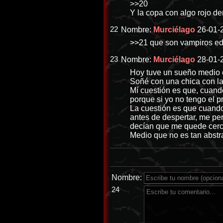
>>20
Y la copa con algo rojo de
22
Nombre:
Murciélago
26-01-2
>>21
que son vampiros ed
23
Nombre:
Murciélago
28-01-
Hoy tuve un sueño medio 
Soñé con una chica con la
Mí cuestión es que, cuand
porque si yo no tengo el p
La cuestión es que cuando 
antes de despertar, me pe
decían que me quede cerca
Medio que no es tan abstra
Nombre:
24