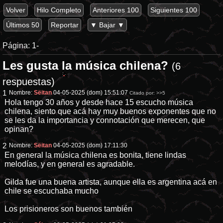
Volver
Hilo Completo
Anteriores 100
Siguientes 100
Últimos 50
Reportar
▼ Bajar ▼
Página:
1-
Les gusta la música chilena?
(6
respuestas)
1
Nombre:
Sëitan
04-05-2025 (dom) 15:51:07
Citado por:
>>5
Hola tengo 30 años y desde hace 15 escucho música
chilena, siento que acá hay muy buenos exponentes que no
se les da la importancia y connotación que merecen, que
opinan?
2
Nombre:
Sëitan
04-05-2025 (dom) 17:11:30
En general la música chilena es bonita, tiene lindas
melodías, y en general es agradable.
Gilda fue una buena artista, aunque ella es argentina acá en
chile se escuchaba mucho
Los prisioneros son buenos también