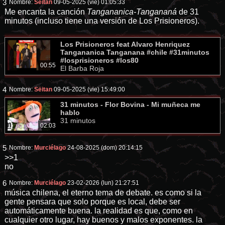
3
Nombre:
Séitan
09-05-2025 (vie) 01:05:33
Me encanta la canción
Tangananica-Tangananá
de 31
minutos (incluso tiene una versión de Los Prisioneros).
Los Prisioneros feat Alvaro Henriquez
Tangananica Tanganana #chile #31minutos
#losprisioneros #los80
00:55
El Barba Roja
4
Nombre:
Sëitan
09-05-2025 (vie) 15:49:00
31 minutos - Flor Bovina - Mi muñeca me
hablo
31 minutos
02:03
5
Nombre:
Murciélago
24-08-2025 (dom) 20:14:15
>>1
no
6
Nombre:
Murciélago
23-02-2026 (lun) 21:27:51
música chilena, el eterno tema de debate. es como si la
gente pensara que solo porque es local, debe ser
automáticamente buena. la realidad es que, como en
cualquier otro lugar, hay buenos y malos exponentes. la