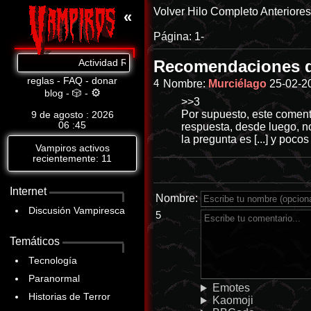
Volver
Hilo Completo
Anteriore
«
Página:
1-
Recomendaciones 
Actividad Reciente: f - Postea en este tema por cada v
reglas
-
FAQ
-
donar
4
Nombre:
Murciélago
25-02-2
⚙
blog
-
🎲
-
>>3
Por supuesto, este coment
9 de agosto : 2026
06
:
45
respuesta, desde luego, n
la pregunta es [...] y poco
Vampiros activos
recientemente: 11
Internet
Nombre:
Discusión Vampiresca
5
Temáticos
Tecnología
Paranormal
Emotes
Historias de Terror
Kaomoji