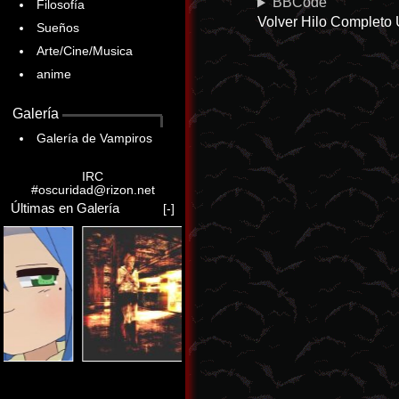
BBCode
Filosofía
Volver
Hilo Completo
Sueños
Arte/Cine/Musica
anime
Galería
Galería de Vampiros
IRC
#oscuridad@rizon.net
Últimas en Galería
[-]