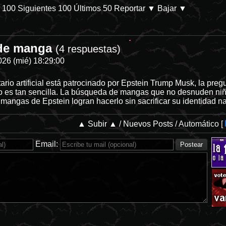
s 100
Siguientes 100
Últimos 50
Reportar
▼ Bajar ▼
de manga
ez que entres a Vampiros [Parte 1] -
/internet/
(4 respuestas)
026 (mié) 18:29:00
ario artificial está patrocinado por Epstein Trump Musk, la pre
o es tan sencilla. La búsqueda de mangas que no desnuden niñ
s mangas de Epstein logran hacerlo sin sacrificar su identidad naz
▲ Subir ▲
/
Nuevos Posts
/
Automático
[
Email: