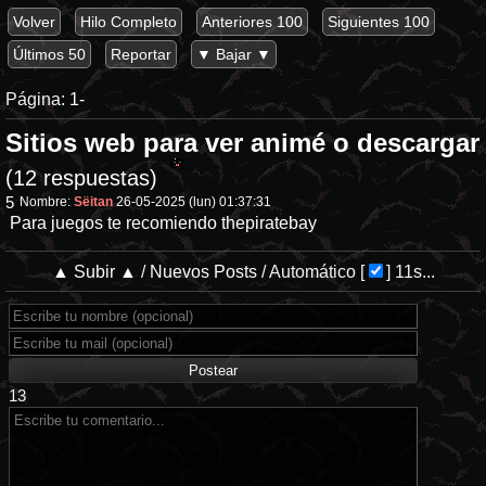
Volver
Hilo Completo
Anteriores 100
Siguientes 100
Últimos 50
Reportar
▼ Bajar ▼
Página:
1-
Sitios web para ver animé o descargar
(12 respuestas)
5
Nombre:
Sëitan
26-05-2025 (lun) 01:37:31
Para juegos te recomiendo thepiratebay
▲ Subir ▲
/
Nuevos Posts
/
Automático
[
]
11s...
13