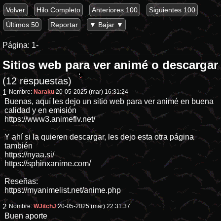
Volver
Hilo Completo
Anteriores 100
Siguientes 100
Últimos 50
Reportar
▼ Bajar ▼
Página:
1-
Sitios web para ver animé o descargar
(12 respuestas)
1
Nombre:
Naraku
20-05-2025 (mar) 16:31:24
Buenas, aquí les dejo un sitio web para ver animé en buena
calidad y en emisión
https://www3.animeflv.net/
Y ahí si la quieren descargar, les dejo esta otra página
también
https://nyaa.si/
https://sphinxanime.com/
Reseñas:
https://myanimelist.net/anime.php
2
Nombre:
WJitchJ
20-05-2025 (mar) 22:31:37
Buen aporte