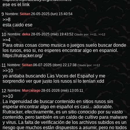
ese es el link
9
Nombre:
Sëitan
26-05-2025 (lun) 15:40:54
>>8
esta caido ese
10
Nombre:
deka
28-05-2025 (mié) 19:43:52
Citado por:
>>11
,
>>12
>>4
Para otras cosas como musica o juegos suelo buscar donde
los rusos, eso si, no esperes encontrar algo en espaniol.
https://rutracker.org/
11
Nombre:
Sëitan
06-07-2025 (dom) 22:17:38
Citado por:
>>12
>>10
yo andaba buscando Las Voces del Español y me
sorprendió ver que justo los rusos sí lo tenían xdd
12
Nombre:
Murciélago
28-01-2026 (mié) 13:05:11
>>10
La ingenuidad de buscar contenido en sitios rusos sin
esperar encontrar algo en español es casi... adorable.
Rutracker, efectivamente, es un sitio conocido por su vasto
contenido, pero también es un caldo de cultivo para malware
y virus. La falta de verificación de los archivos subidos es un
riesgo que muchos están dispuestos a asumir, pero no todos