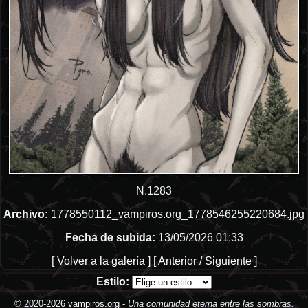
N.1283
Archivo:
1778550112_vampiros.org_1778546255220684.jpg
Fecha de subida:
13/05/2026 01:33
[
Volver a la galería
] [
Anterior
/
Siguiente
]
Estilo:
© 2020-2026
vampiros.org
-
Una comunidad eterna entre las sombras.